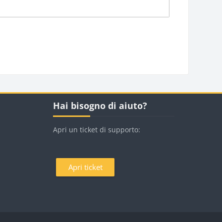
Blocchi
Salta Hai bisogno di aiuto?
Hai bisogno di aiuto?
Apri un ticket di supporto:
Apri ticket