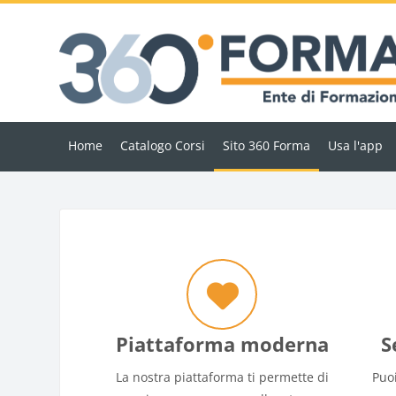
Vai al contenuto principale
Home
Catalogo Corsi
Sito 360 Forma
Usa l'app
Blocchi
Piattaforma moderna
S
La nostra piattaforma ti permette di
Puoi