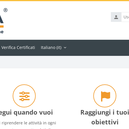
Verifica Certificati
Italiano ‎(it)‎
egui quando vuoi
Raggiungi i tuo
obiettivi
 riprendere le attività in ogni